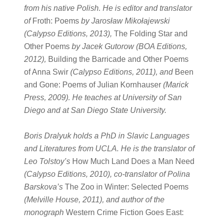
from his native Polish. He is editor and translator
of
Froth: Poems
by Jarosław Mikołajewski
(Calypso Editions, 2013),
The Folding Star and
Other Poems
by Jacek Gutorow (BOA Editions,
2012),
Building the Barricade and Other Poems
of Anna Swir
(Calypso Editions, 2011), and
Been
and Gone: Poems of Julian Kornhauser
(Marick
Press, 2009). He teaches at University of San
Diego and at San Diego State University.
Boris Dralyuk holds a PhD in Slavic Languages
and Literatures from UCLA. He is the translator of
Leo Tolstoy’s
How Much Land Does a Man Need
(Calypso Editions, 2010), co-translator of Polina
Barskova’s
The Zoo in Winter: Selected Poems
(Melville House, 2011), and author of the
monograph
Western Crime Fiction Goes East: