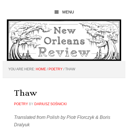
Skip
Skip
Skip
to
to
to
MENU
main
primary
footer
content
sidebar
YOU ARE HERE:
HOME
/
POETRY
/
THAW
Thaw
POETRY
BY
DARIUSZ SOŚNICKI
Translated from Polish by Piotr Florczyk & Boris
Dralyuk