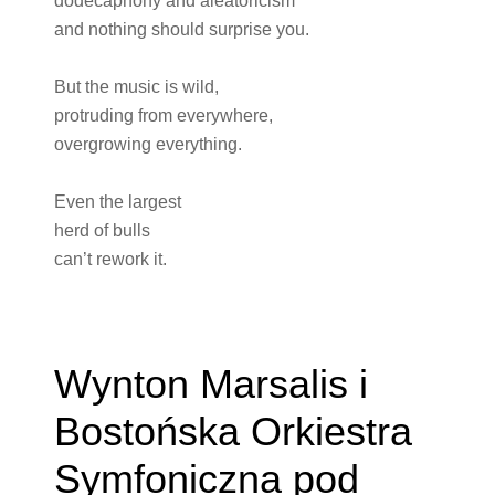
dodecaphony and aleatoricism
and nothing should surprise you.
But the music is wild,
protruding from everywhere,
overgrowing everything.
Even the largest
herd of bulls
can’t rework it.
Wynton Marsalis i
Bostońska Orkiestra
Symfoniczna pod