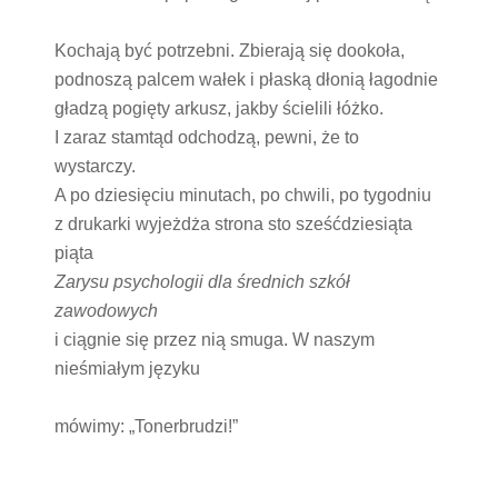
Kochają być potrzebni. Zbierają się dookoła,
podnoszą palcem wałek i płaską dłonią łagodnie
gładzą pogięty arkusz, jakby ścielili łóżko.
I zaraz stamtąd odchodzą, pewni, że to
wystarczy.
A po dziesięciu minutach, po chwili, po tygodniu
z drukarki wyjeżdża strona sto sześćdziesiąta
piąta
Zarysu psychologii dla średnich szkół
zawodowych
i ciągnie się przez nią smuga. W naszym
nieśmiałym języku
mówimy: „Tonerbrudzi!”